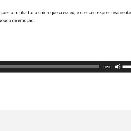
ões a minha foi a única que cresceu, e cresceu expressivamente
 pouco de emoção.
Use
00:00
as
set
par
cim
ou
par
bai
par