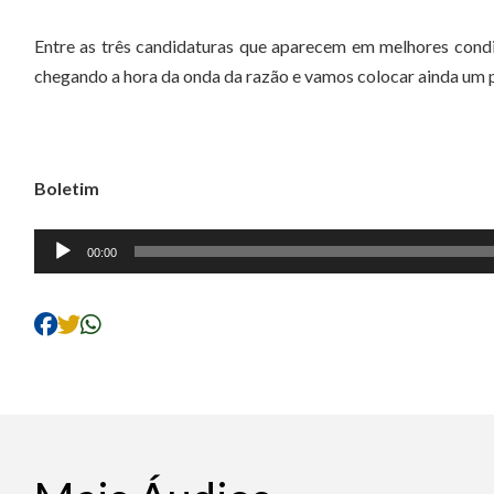
Entre as três candidaturas que aparecem em melhores condiç
chegando a hora da onda da razão e vamos colocar ainda um
Boletim
Tocador
00:00
de
áudio