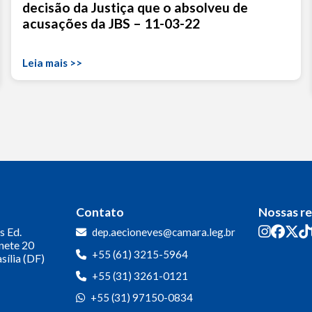
decisão da Justiça que o absolveu de
acusações da JBS – 11-03-22
Leia mais >>
Contato
Nossas r
s
Ed.
dep.aecioneves@camara.leg.br
inete 20
+55 (61) 3215-5964
sília (DF)
+55 (31) 3261-0121
+55 (31) 97150-0834