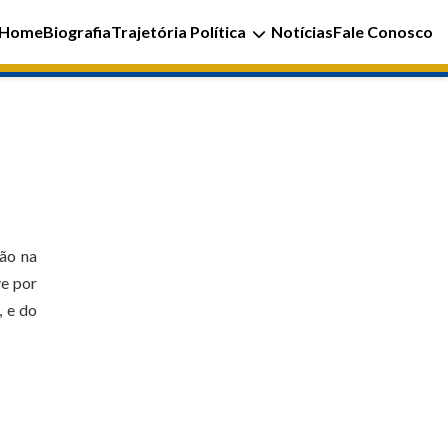
Home
Biografia
Trajetória Política
Notícias
Fale Conosco
ão na
ve por
, e do