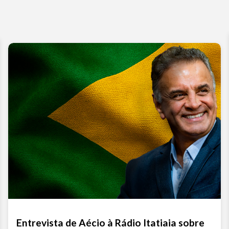
aum
ou
dimi
o
vol
Entrevista de Aécio à Rádio Itatiaia sobre