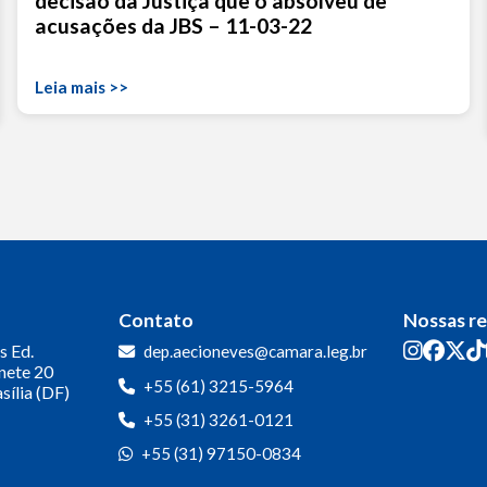
decisão da Justiça que o absolveu de
acusações da JBS – 11-03-22
Leia mais >>
Contato
Nossas r
s
Ed.
dep.aecioneves@camara.leg.br
inete 20
+55 (61) 3215-5964
sília (DF)
+55 (31) 3261-0121
+55 (31) 97150-0834