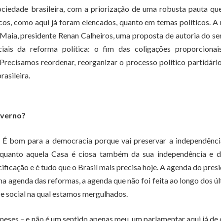
sociedade brasileira, com a priorização de uma robusta pauta q
os, como aqui já foram elencados, quanto em temas políticos. A
o Maia, presidente Renan Calheiros, uma proposta de autoria do s
ais da reforma política: o fim das coligações proporcionai
Precisamos reordenar, reorganizar o processo político partidári
asileira.
overno?
de. É bom para a democracia porque vai preservar a independênc
 quanto aquela Casa é ciosa também da sua independência e d
ficação e é tudo que o Brasil mais precisa hoje. A agenda do pres
ma agenda das reformas, a agenda que não foi feita ao longo dos ú
 e social na qual estamos mergulhados.
meses – e não é um sentido apenas meu, um parlamentar aqui já de