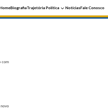
Home
Biografia
Trajetória Política
Notícias
Fale Conosco
ro com
e novo