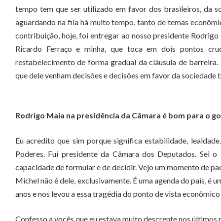
tempo tem que ser utilizado em favor dos brasileiros, da 
aguardando na fila há muito tempo, tanto de temas econômic
contribuição, hoje, foi entregar ao nosso presidente Rodrig
Ricardo Ferraço e minha, que toca em dois pontos cruci
restabelecimento de forma gradual da cláusula de barreira. 
que dele venham decisões e decisões em favor da sociedade br
Rodrigo Maia na presidência da Câmara é bom para o g
Eu acredito que sim porque significa estabilidade, lealda
Poderes. Fui presidente da Câmara dos Deputados. Sei o
capacidade de formular e de decidir. Vejo um momento de paci
Michel não é dele, exclusivamente. É uma agenda do país, é u
anos e nos levou a essa tragédia do ponto de vista econômico
Confesso a vocês que eu estava muito descrente nos últimos 