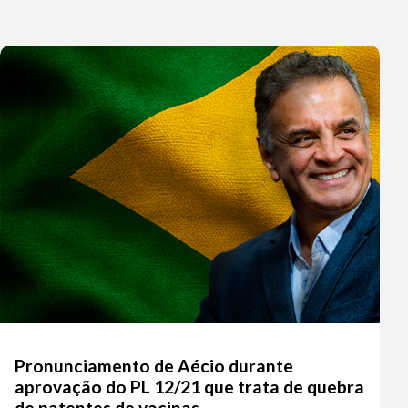
entar
nuir
ume.
Pronunciamento de Aécio durante
aprovação do PL 12/21 que trata de quebra
de patentes de vacinas