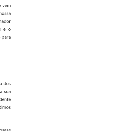
ue vem
 nossa
enador
s e o
o para
ia dos
a sua
idente
ltimos
 quase