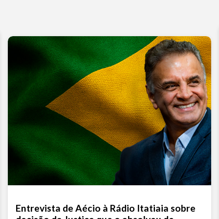
aum
ou
dimi
o
vol
Entrevista de Aécio à Rádio Itatiaia sobre