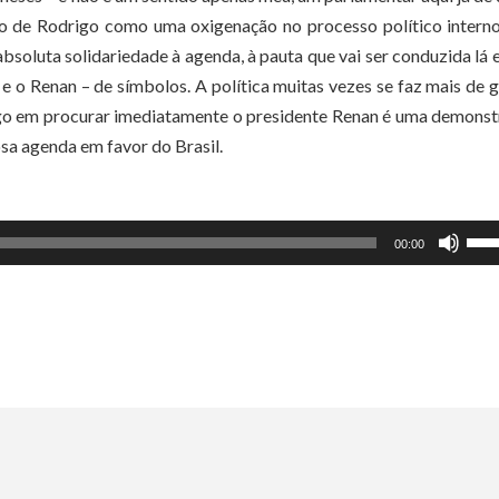
ção de Rodrigo como uma oxigenação no processo político inter
absoluta solidariedade à agenda, à pauta que vai ser conduzida lá e
e o Renan – de símbolos. A política muitas vezes se faz mais de 
igo em procurar imediatamente o presidente Renan é uma demons
sa agenda em favor do Brasil.
Use
00:00
as
set
par
cim
ou
par
bai
par