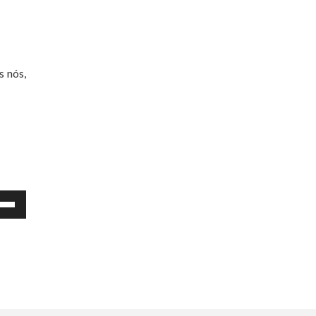
s nós,
as
a
a
a