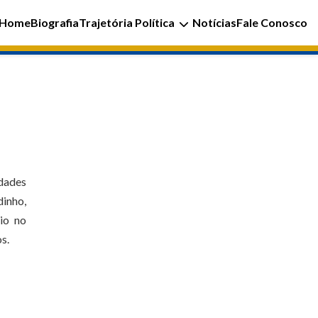
Home
Biografia
Trajetória Política
Notícias
Fale Conosco
idades
dinho,
io no
s.