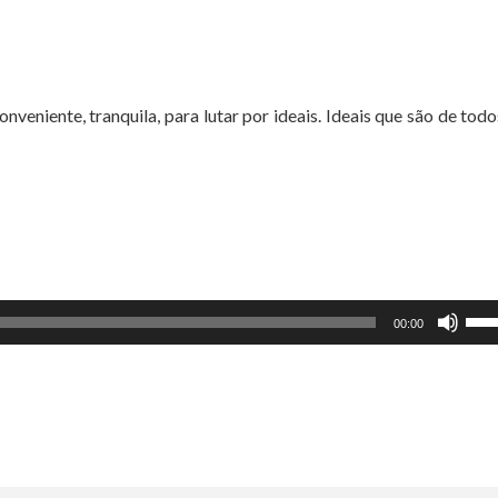
nveniente, tranquila, para lutar por ideais. Ideais que são de todo
Use
00:00
as
set
par
cim
ou
par