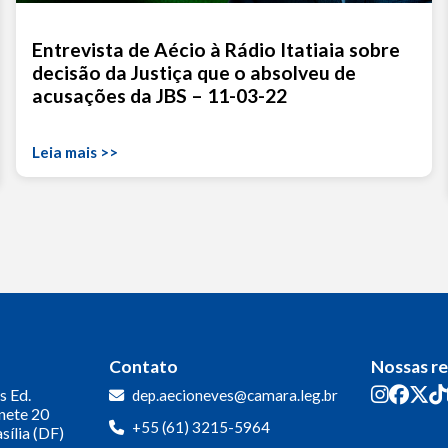
Entrevista de Aécio à Rádio Itatiaia sobre
decisão da Justiça que o absolveu de
acusações da JBS – 11-03-22
Leia mais >>
Contato
Nossas r
s
Ed.
dep.aecioneves@camara.leg.br
inete 20
+55 (61) 3215-5964
sília (DF)