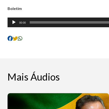
Boletim
Tocador
00:00
de
áudio
Mais Áudios