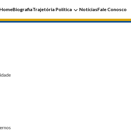
Home
Biografia
Trajetória Política
Notícias
Fale Conosco
idade
vernos