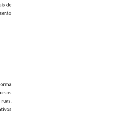
ais de
serão
eforma
cursos
 ruas,
ativos