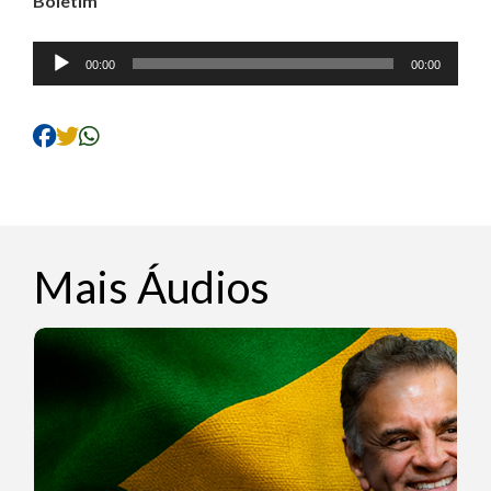
Boletim
Tocador
00:00
00:00
de
áudio
Mais Áudios