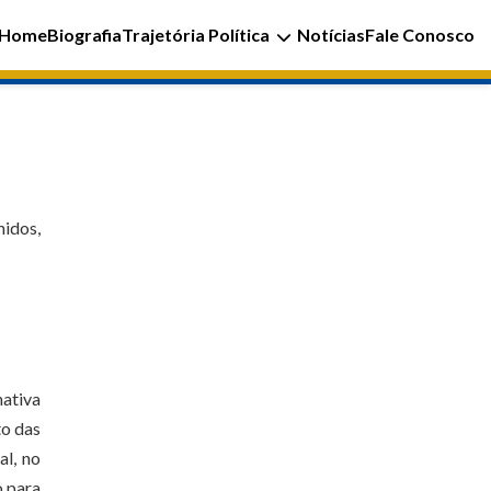
Home
Biografia
Trajetória Política
Notícias
Fale Conosco
nidos,
nativa
to das
l, no
o para