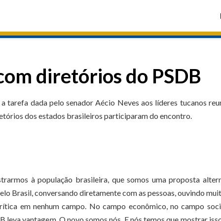
com diretórios do PSDB
i a tarefa dada pelo senador Aécio Neves aos líderes tucanos reu
retórios dos estados brasileiros participaram do encontro.
trarmos à população brasileira, que somos uma proposta alter
elo Brasil, conversando diretamente com as pessoas, ouvindo mui
 crítica em nenhum campo. No campo econômico, no campo socia
B leva vantagem. O novo somos nós. E nós temos que mostrar iss