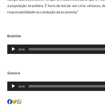
a população brasileira. É hora de iniciar um ciclo virtuoso, d
responsabilidade na condução da economia.”
Boletim
Tocador
00:00
de
áudio
Sonora
Tocador
00:00
de
áudio