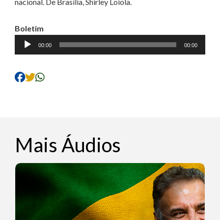
nacional. De Brasília, Shirley Loiola.
Boletim
Tocador
00:00
00:00
de
áudio
Mais Áudios