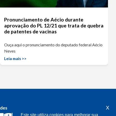
Pronunciamento de Aécio durante
aprovação do PL 12/21 que trata de quebra
de patentes de vacinas
Ouça aqui o pronunciamento do deputado federal Aécio
Neves
Leia mais >>
x
edes
Acompanhe o meu mandato
Este site utiliza cookies para melhorar sua