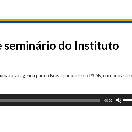
 seminário do Instituto
 uma nova agenda para o Brasil por parte do PSDB, em contraste
Use
00:00
as
set
par
cim