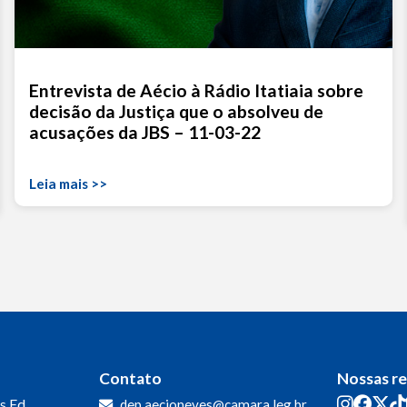
Entrevista de Aécio à Rádio Itatiaia sobre
decisão da Justiça que o absolveu de
acusações da JBS – 11-03-22
Leia mais >>
Contato
Nossas r
s
Ed.
dep.aecioneves@camara.leg.br