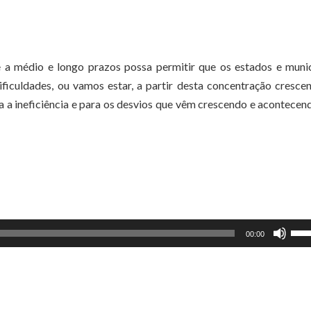
 a médio e longo prazos possa permitir que os estados e munic
ificuldades, ou vamos estar, a partir desta concentração cresce
a a ineficiência e para os desvios que vêm crescendo e acontece
Use
00:00
as
set
par
cim