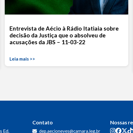
Entrevista de Aécio à Rádio Itatiaia sobre
decisão da Justiça que o absolveu de
acusações da JBS – 11-03-22
Leia mais >>
Contato
Nossas r
s
Ed.
dep.aecioneves@camara.leg.br