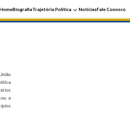
Home
Biografia
Trajetória Política
Notícias
Fale Conosco
 União
lítica
térios
cou a
cípios