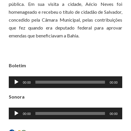
pública. Em sua visita a cidade, Aécio Neves foi
homenageado e recebeu o título de cidadão de Salvador,
concedido pela Câmara Municipal, pelas contribuições
que fez quando era deputado federal para aprovar
emendas que beneficiavam a Bahia.
Boletim
Tocador
00:00
00:00
de
áudio
Sonora
Tocador
00:00
00:00
de
áudio