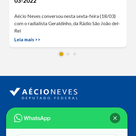
03-2022
Aécio Neves conversou nesta sexta-feira (18/03)
com o radialista Geraldinho, da Rádio São João del-
Rei
Leia mais >>
Endereço
Câmara dos Deputados
Ed. Principal, Ala C – Gabinete
20
CEP: 70.160-900 – Brasília (DF)