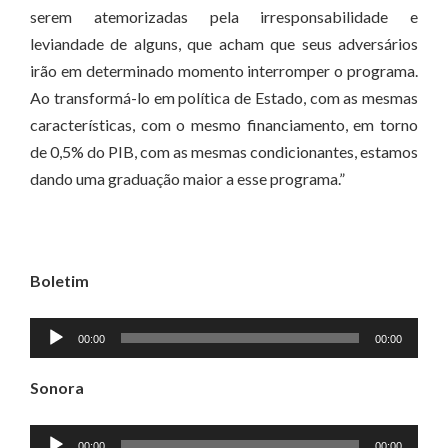
serem atemorizadas pela irresponsabilidade e
leviandade de alguns, que acham que seus adversários
irão em determinado momento interromper o programa.
Ao transformá-lo em política de Estado, com as mesmas
características, com o mesmo financiamento, em torno
de 0,5% do PIB, com as mesmas condicionantes, estamos
dando uma graduação maior a esse programa.”
Boletim
Tocador
00:00
00:00
de
áudio
Sonora
Tocador
00:00
00:00