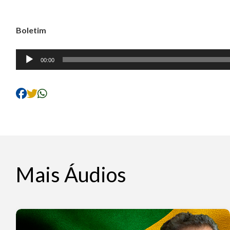
Boletim
Tocador
00:00
de
áudio
Mais Áudios