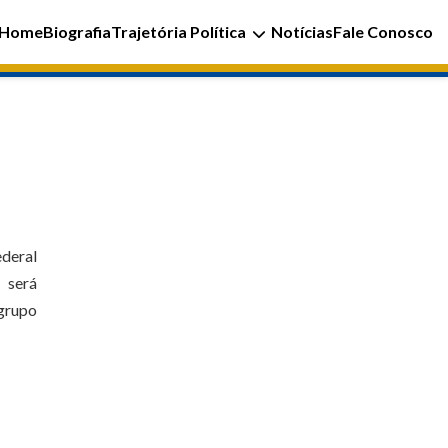
Home
Biografia
Trajetória Política
Notícias
Fale Conosco
ederal
 será
 grupo