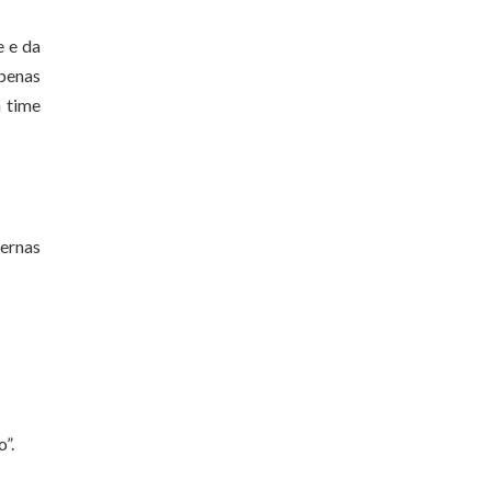
e e da
apenas
m time
ernas
”.