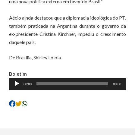
uma nova política externa em favor do Brasil.”
Aécio ainda destacou que a diplomacia ideológica do PT,
também praticada na Argentina durante o governo da
ex-presidente Cristina Kirchner, impediu o crescimento
daquele país.
De Brasília, Shirley Loiola.
Boletim
Tocador
00:00
00:00
de
áudio