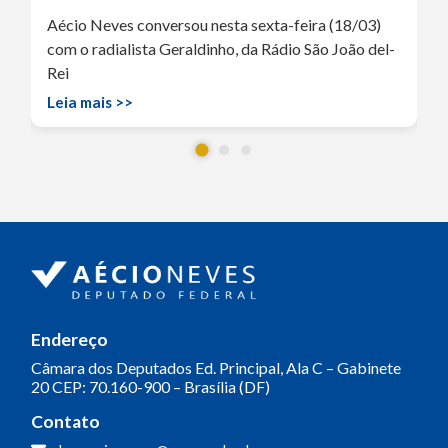
Aécio Neves conversou nesta sexta-feira (18/03)
com o radialista Geraldinho, da Rádio São João del-
Rei
Leia mais >>
Endereço
Câmara dos Deputados
Ed. Principal, Ala C – Gabinete
20
CEP: 70.160-900 – Brasília (DF)
Contato