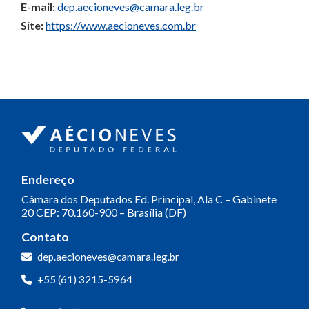
E-mail:
dep.aecioneves@camara.leg.br
Site:
https://www.aecioneves.com.br
Endereço
Câmara dos Deputados
Ed. Principal, Ala C – Gabinete
20
CEP: 70.160-900 – Brasília (DF)
Contato
dep.aecioneves@camara.leg.br
+55 (61) 3215-5964