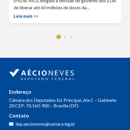
(PSDB-MG), elogiou a decisão do governo dos EUA
de liberar até 60 milhões de doses da…
Leia mais >>
Endereço
Câmara dos Deputados
Ed. Principal, Ala C – Gabinete
20
CEP: 70.160-900 – Brasília (DF)
Contato
dep.aecioneves@camara.leg.br