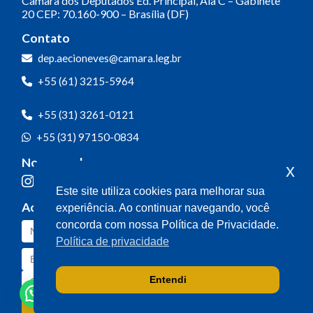
Câmara dos Deputados
Ed. Principal, Ala C – Gabinete
20
CEP: 70.160-900 – Brasília (DF)
Contato
dep.aecioneves@camara.leg.br
+55 (61) 3215-5964
+55 (31) 3261-0121
+55 (31) 97150-0834
Nossas redes
x
Este site utiliza cookies para melhorar sua
Acompanhe o meu mandato
experiência. Ao continuar navegando, você
concorda com nossa Política de Privacidade.
Política de privacidade
Entendi