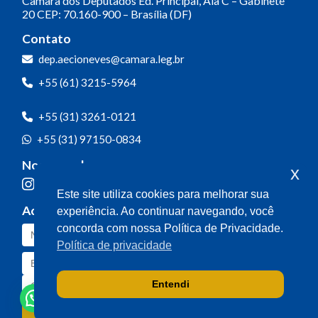
Câmara dos Deputados
Ed. Principal, Ala C – Gabinete
20
CEP: 70.160-900 – Brasília (DF)
Contato
dep.aecioneves@camara.leg.br
+55 (61) 3215-5964
+55 (31) 3261-0121
+55 (31) 97150-0834
Nossas redes
x
Este site utiliza cookies para melhorar sua
Acompanhe o meu mandato
experiência. Ao continuar navegando, você
concorda com nossa Política de Privacidade.
Política de privacidade
Entendi