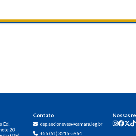
Contato
Nossas r
s
Ed.
dep.aecioneves@camara.leg.br
inete 20
+55 (61) 3215-5964
sília (DF)