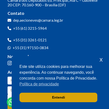
Câmara dos Deputados
Ed. Principal, Ala C – Gabinete
20
CEP: 70.160-900 – Brasília (DF)
Contato
dep.aecioneves@camara.leg.br
+55 (61) 3215-5964
+55 (31) 3261-0121
+55 (31) 97150-0834
Nossas redes
x
Este site utiliza cookies para melhorar sua
Acompanhe o meu mandato
experiência. Ao continuar navegando, você
concorda com nossa Política de Privacidade.
Política de privacidade
Entendi