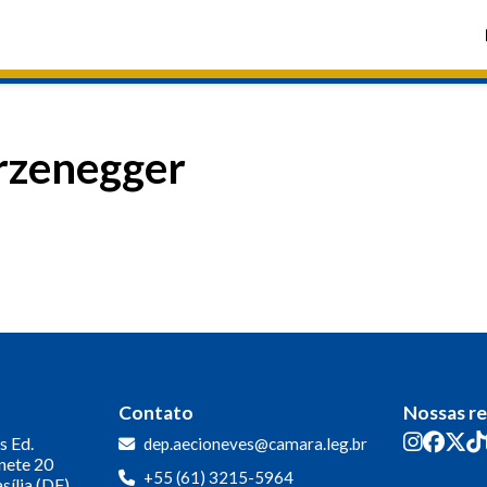
rzenegger
Contato
Nossas r
s
Ed.
dep.aecioneves@camara.leg.br
inete 20
+55 (61) 3215-5964
sília (DF)