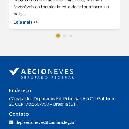
favoráveis ao fortalecimento do setor mineral no
país.…
Leia mais >>
Endereço
Câmara dos Deputados
Ed. Principal, Ala C – Gabinete
20
CEP: 70.160-900 – Brasília (DF)
Contato
dep.aecioneves@camara.leg.br