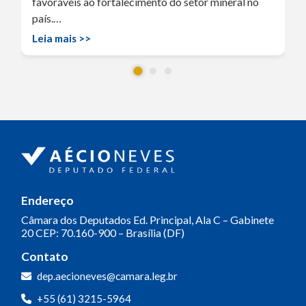
favoráveis ao fortalecimento do setor mineral no
país.…
Leia mais >>
Endereço
Câmara dos Deputados
Ed. Principal, Ala C – Gabinete
20
CEP: 70.160-900 – Brasília (DF)
Contato
Olá! Seja bem-vindo(a).
dep.aecioneves@camara.leg.br
Aqui você pode conversar diretamente
+55 (61) 3215-5964