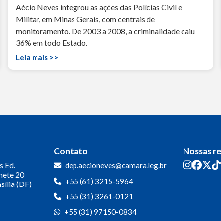
Aécio Neves integrou as ações das Polícias Civil e
Militar, em Minas Gerais, com centrais de
monitoramento. De 2003 a 2008, a criminalidade caiu
36% em todo Estado.
Leia mais >>
Contato
Nossas r
s
Ed.
dep.aecioneves@camara.leg.br
inete 20
+55 (61) 3215-5964
sília (DF)
+55 (31) 3261-0121
+55 (31) 97150-0834