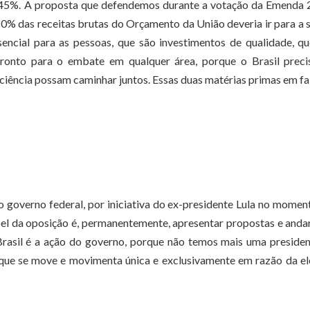
 45%. A proposta que defendemos durante a votação da Emenda 
10% das receitas brutas do Orçamento da União deveria ir para a 
ncial para as pessoas, que são investimentos de qualidade, q
pronto para o embate em qualquer área, porque o Brasil preci
ficiência possam caminhar juntos. Essas duas matérias primas em fa
o governo federal, por iniciativa do ex-presidente Lula no mome
el da oposição é, permanentemente, apresentar propostas e anda
Brasil é a ação do governo, porque não temos mais uma preside
que se move e movimenta única e exclusivamente em razão da el