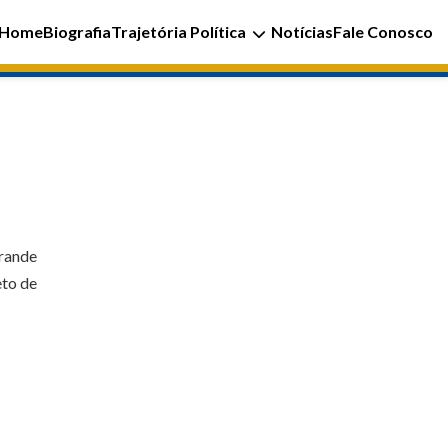
Home
Biografia
Trajetória Política
Notícias
Fale Conosco
grande
eto de