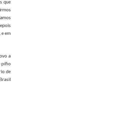
s que
irmos
 Vamos
depois
, e em
ovo a
 pífio
rio de
Brasil