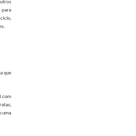
utros
á para
ciclo,
es.
ia que
DB com
atas,
do uma