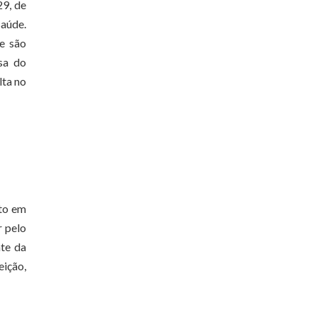
29, de
saúde.
ue são
sa do
lta no
nto em
r pelo
nte da
eição,