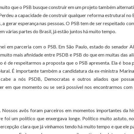
o muito que o PSB busque construir em um projeto também alternat
Perdeu a capacidade de construir qualquer reforma estrutural no B
, a gerar esperança nas pessoas. O PSB tem de ser respeitado com
m várias partes do Brasil, já estão juntos há muito tempo.
rnei em parceria com o PSB. Em São Paulo, estado do senador A
muito mais afinidade entre PSDB e PSB do que em muitas das al
 é de respeitarmos a proposta que o PSB apresenta. Ela é boa 
plural. É importante também a candidatura da ex-ministra Marina
o, cabe a nós PSDB, Democratas e outros aliados que possa
izer em que momento ou se será possível nos encontrarmos com 
Nossos avôs foram parceiros em momentos importantes da his
e foi um político que enxergava longe. Político muito astuto, 
ercepção clara que já vínhamos tendo há muito tempo e que ele p