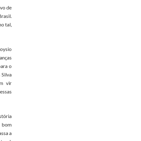
ivo de
rasil.
o tal,
loysio
ianças
para o
 Silva
m vir
essas
tória
no bom
assa a