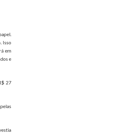
papel.
. Isso
ará em
ados e
 R$ 27
 pelas
vestia