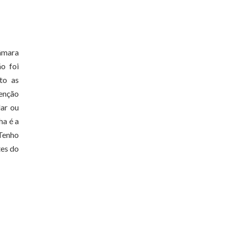
âmara
o foi
to as
tenção
ar ou
ha é a
 Tenho
tes do