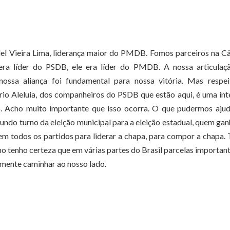
el Vieira Lima, liderança maior do PMDB. Fomos parceiros na C
a líder do PSDB, ele era líder do PMDB. A nossa articulaçã
ossa aliança foi fundamental para nossa vitória. Mas respei
ário Aleluia, dos companheiros do PSDB que estão aqui, é uma in
 Acho muito importante que isso ocorra. O que pudermos ajud
ndo turno da eleição municipal para a eleição estadual, quem gan
m todos os partidos para liderar a chapa, para compor a chapa.
tenho certeza que em várias partes do Brasil parcelas importan
ente caminhar ao nosso lado.