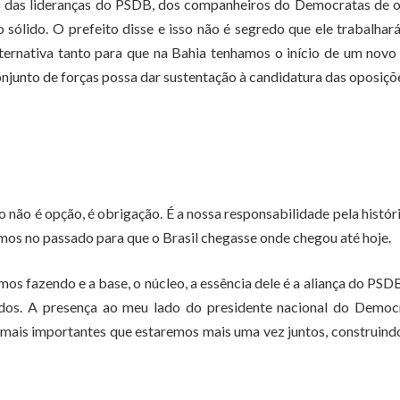
o das lideranças do PSDB, dos companheiros do Democratas de o
sólido. O prefeito disse e isso não é segredo que ele trabalhar
ternativa tanto para que na Bahia tenhamos o início de um novo 
onjunto de forças possa dar sustentação à candidatura das oposiçõ
ão é opção, é obrigação. É a nossa responsabilidade pela histór
mos no passado para que o Brasil chegasse onde chegou até hoje.
mos fazendo e a base, o núcleo, a essência dele é a aliança do PS
os. A presença ao meu lado do presidente nacional do Democr
 mais importantes que estaremos mais uma vez juntos, construin