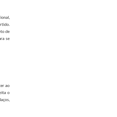
ional,
tido.
eto de
ara se
ter ao
eita o
laços,