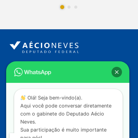
Endereço
Câmara dos Deputados
Ed. Principal, Ala C – Gabinete
20
CEP: 70.160-900 – Brasília (DF)
Contato
Olá! Seja bem-vindo(a).
dep.aecioneves@camara.leg.br
Aqui você pode conversar diretamente
+55 (61) 3215-5964
com o gabinete do Deputado Aécio
Neves.
+55 (31) 3261-0121
Sua participação é muito importante
+55 (31) 97150-0834
para nós!